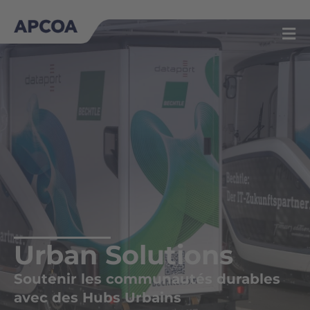
Aller
au
contenu
Urban Solutions
Soutenir les communautés durables
avec des Hubs Urbains